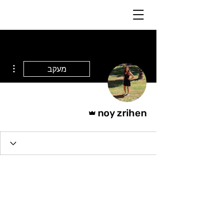
ions
מעקב
אדמין
noy zrihen